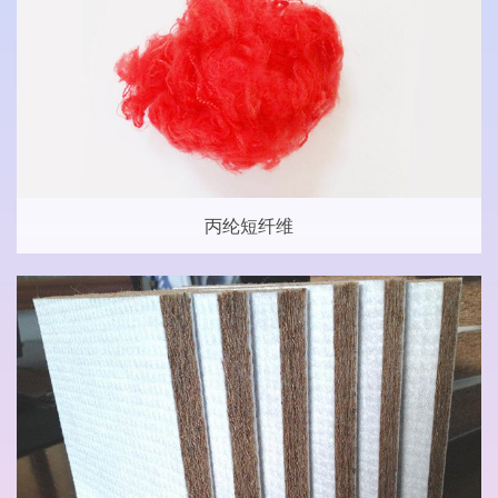
丙纶短纤维