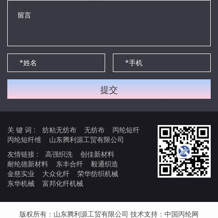
关 键 词 :
纺粘无纺布
无纺布
丙纶短纤
丙纶短纤维
山东腾利源工贸有限公司
友情链接 :
高强织洗
创佳新材料
耐纶德新材料
东丰合纤
毅通织造
金慈实业
大众化纤
荣华纺织机械
东华机械
富邦化纤机械
版权所有：山东腾利源工贸有限公司 技术支持：
中国丙纶网