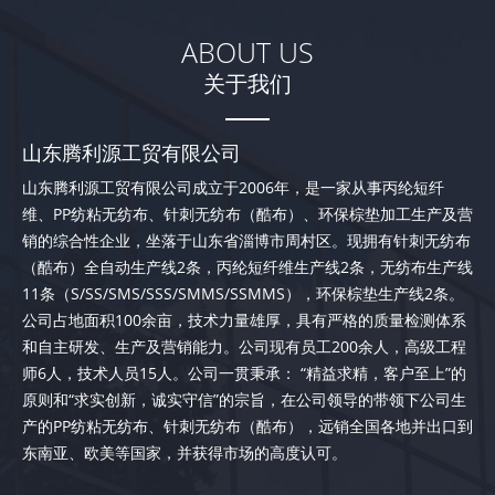
8
ABOUT US
4
关于我们
1
8
山东腾利源工贸有限公司
0
5
山东腾利源工贸有限公司成立于2006年，是一家从事丙纶短纤
1
2
维、PP纺粘无纺布、针刺无纺布（酷布）、环保棕垫加工生产及营
2
9
销的综合性企业，坐落于山东省淄博市周村区。现拥有针刺无纺布
（酷布）全自动生产线2条，丙纶短纤维生产线2条，无纺布生产线
3
6
11条（S/SS/SMS/SSS/SMMS/SSMMS），环保棕垫生产线2条。
4
3
公司占地面积100余亩，技术力量雄厚，具有严格的质量检测体系
5
0
和自主研发、生产及营销能力。公司现有员工200余人，高级工程
师6人，技术人员15人。公司一贯秉承： “精益求精，客户至上”的
6
7
原则和“求实创新，诚实守信”的宗旨，在公司领导的带领下公司生
7
3
产的PP纺粘无纺布、针刺无纺布（酷布），远销全国各地并出口到
东南亚、欧美等国家，并获得市场的高度认可。
8
0